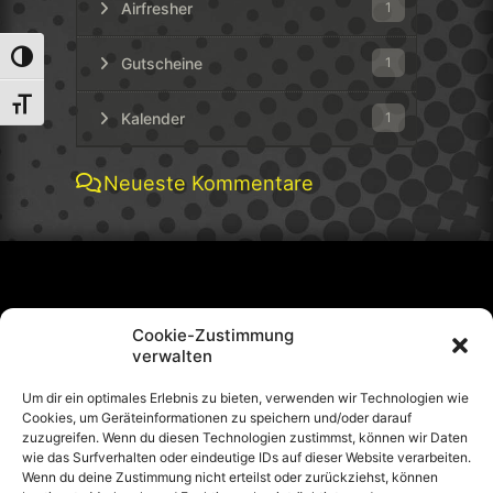
Airfresher
1
Umschalten auf hohe Kontraste
Gutscheine
1
Schrift vergrößern
Kalender
1
Neueste Kommentare
WIDERRUF
Cookie-Zustimmung
verwalten
DATENSCHUTZ
Um dir ein optimales Erlebnis zu bieten, verwenden wir Technologien wie
Cookies, um Geräteinformationen zu speichern und/oder darauf
COOKIE-RICHTLINIE (EU)
zuzugreifen. Wenn du diesen Technologien zustimmst, können wir Daten
wie das Surfverhalten oder eindeutige IDs auf dieser Website verarbeiten.
Wenn du deine Zustimmung nicht erteilst oder zurückziehst, können
IMPRESSUM